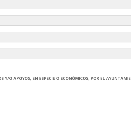
o Abierto
bierto
mato Abierto.
S Y/O APOYOS, EN ESPECIE O ECONÓMICOS, POR EL AYUNTAMI