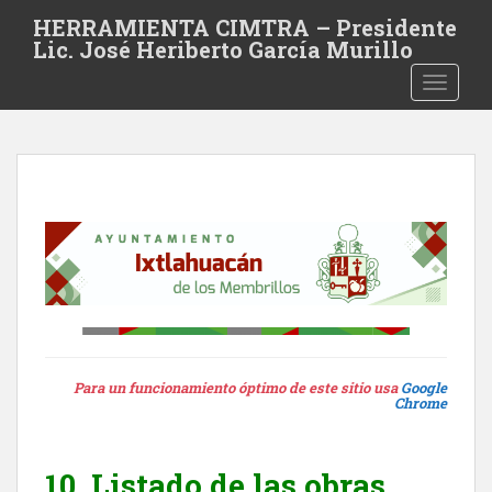
S
HERRAMIENTA CIMTRA – Presidente
k
Lic. José Heriberto García Murillo
i
TOGGLE
p
t
o
m
a
i
n
c
o
n
t
e
Para un funcionamiento óptimo de este sitio usa
Google
n
Chrome
t
10. Listado de las obras